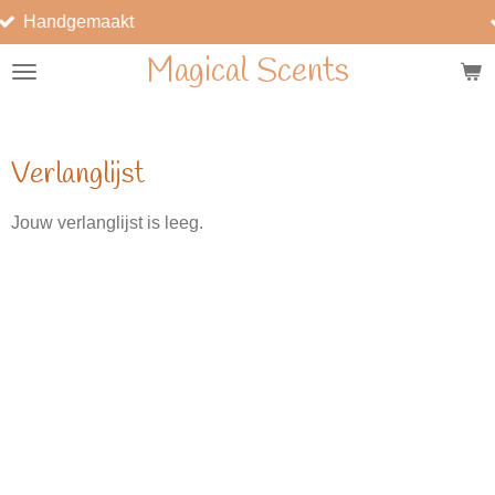
aakt
Unieke ge
Ga
direct
Magical Scents
naar
de
hoofdinhoud
Verlanglijst
Jouw verlanglijst is leeg.