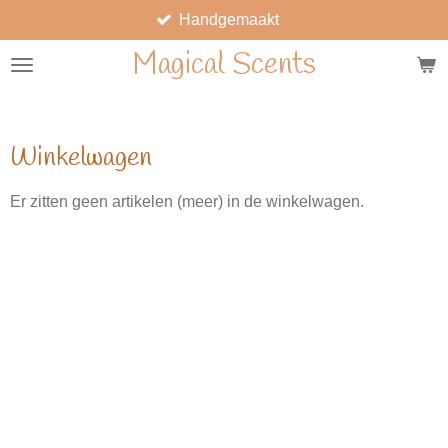
Handgemaakt
Ga
direct
Magical Scents
naar
de
hoofdinhoud
Winkelwagen
Er zitten geen artikelen (meer) in de winkelwagen.