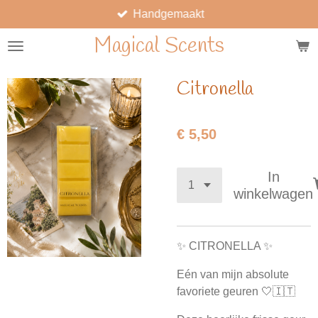
Handgemaakt
Ga
direct
Magical Scents
naar
de
hoofdinhoud
Citronella
€ 5,50
In
winkelwagen
✨ CITRONELLA ✨
Eén van mijn absolute
favoriete geuren 🤍🇮🇹