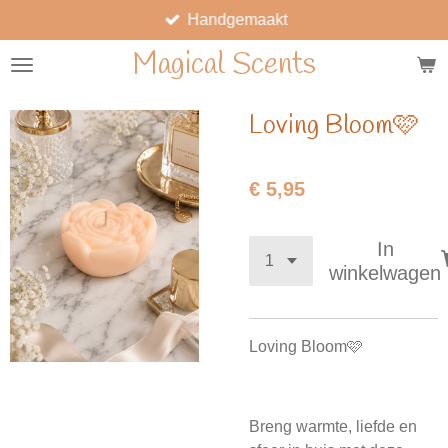
Handgemaakt
Ga
direct
Magical Scents
naar
de
hoofdinhoud
Loving Bloom🩷
€ 5,95
In
winkelwagen
Loving Bloom🩷
Breng warmte, liefde en