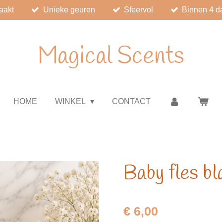
aakt
Unieke geuren
Sfeervol
Binnen 4 d
Magical Scents
HOME
WINKEL
CONTACT
Baby fles b
€ 6,00