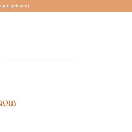
agen geleverd
lauw