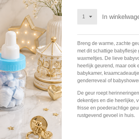
In winkelwag
Breng de warme, zachte geu
met dit schattige babyfles
waxmeltjes. De lieve babyvo
heerlijk geurend, maar ook 
babykamer, kraamcadeautje o
genderreveal of babyshower
De geur roept herinneringen
dekentjes en die heerlijke, 
frisse en poederachtige geu
rustgevend gevoel in huis.